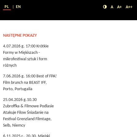
MATERI
FILMOW
Kontrast
Czcionka do
Czcionka
Cz
PL
EN
A
A+
A++
NASTĘPNE POKAZY
4.07.2026 g. 17:00 Krótkie
Formy w Miękiszach -
mikrofestiwal sztuk i form
różnych
7.06.2026 g. 16:00 Best of FPA!
Film brunch na BEAST IFF,
Porto, Portugalia
25.04.2026 g.10.30
Zubroffka & Filmowe Podlasie
Atakuje Filow Śniadanie na
Festival Grenzland Filmtage,
Selb, Niemcy
6.11.2025 r., 20.30, Miejski