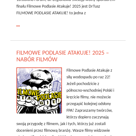
finału Filmowe Podlasie Atakuje! 2025 jest DrTusz
FILMOWE PODLASIE ATAKUJE! to jedna z
czytaj
więcej:
FILMOWE
PODLASIE
FILMOWE PODLASIE ATAKUJE! 2025 –
ATAKUJE!
NABÓR FILMÓW
2025
Filmowe Podlasie Atakuje z
siłą wodospadu po raz 22!
Jeżeli pochodzicie z
północno-wschodniej Polski i
kręcicie filmy, nie możecie
przegapić kolejnej odsłony
FPA! Zapraszamy twórców,
którzy dopiero zaczynają
swoją przygodę z filmem, jak i tych, którzy już zostali
docenieni przez filmową branżę. Wasze filmy widzowie