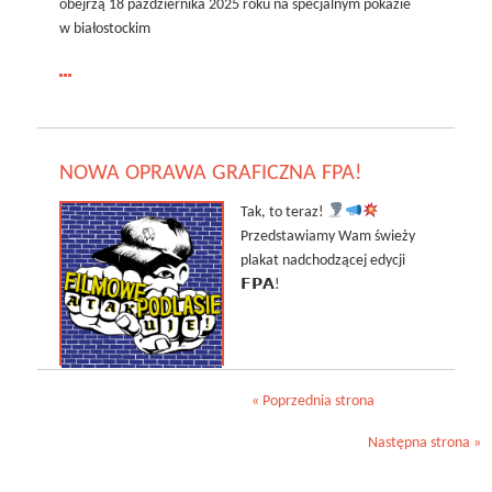
obejrzą 18 października 2025 roku na specjalnym pokazie
w białostockim
czytaj
więcej:
FILMOWE
PODLASIE
NOWA OPRAWA GRAFICZNA FPA!
ATAKUJE!
2025
Tak, to teraz!
–
Przedstawiamy Wam świeży
NABÓR
plakat nadchodzącej edycji
FILMÓW
𝗙𝗣𝗔!
« Poprzednia strona
Następna strona »