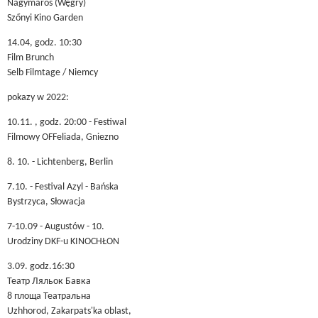
Nagymaros (Węgry)
Szőnyi Kino Garden
14.04, godz. 10:30
Film Brunch
Selb Filmtage / Niemcy
pokazy w 2022:
10.11. , godz. 20:00 - Festiwal
Filmowy OFFeliada, Gniezno
8. 10. - Lichtenberg, Berlin
7.10. - Festival Azyl - Bańska
Bystrzyca, Słowacja
7-10.09 - Augustów - 10.
Urodziny DKF-u KINOCHŁON
3.09. godz.16:30
Театр Ляльок Бавка
8 площа Театральна
Uzhhorod, Zakarpats'ka oblast,