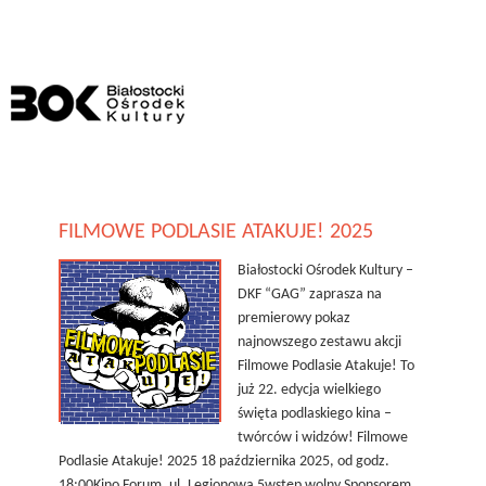
FILMOWE PODLASIE ATAKUJE! 2025
Białostocki Ośrodek Kultury –
DKF “GAG” zaprasza na
premierowy pokaz
najnowszego zestawu akcji
Filmowe Podlasie Atakuje! To
już 22. edycja wielkiego
święta podlaskiego kina –
twórców i widzów! Filmowe
Podlasie Atakuje! 2025 18 października 2025, od godz.
18:00Kino Forum, ul. Legionowa 5wstęp wolny Sponsorem